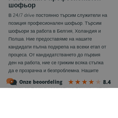
шофьор
В 24/7 drive постоянно търсим служители на
позиция професионален шофьор. Търсим
шофьори за работа в Белгия, Холандия и
Полша. Ние предоставяме на нашите
кандидати пълна подкрепа на всеки етап от
процеса. От кандидатстването до първия
ден на работа, ние се грижим всяка стъпка
да е прозрачна и безпроблемна. Нашите
специалисти по подбор на персонал също се
грижат за цялата необходима документация,
така че да не се притеснявате за ненужни
административни проблеми. 24/7 drive има
за цел да ви даде бърз и плавен старт на