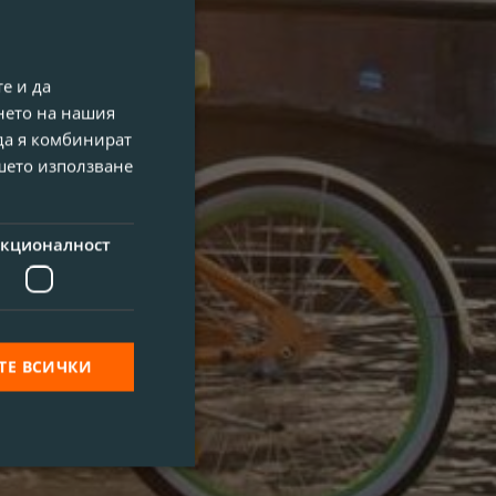
е и да
нето на нашия
 да я комбинират
ашето използване
кционалност
ТЕ ВСИЧКИ