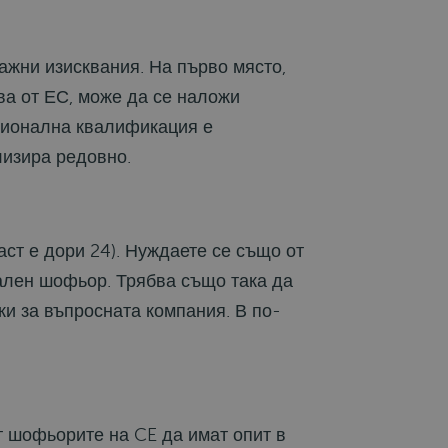
ажни изисквания. На първо място,
ва от ЕС, може да се наложи
есионална квалификация е
лизира редовно.
ст е дори 24). Нуждаете се също от
ален шофьор. Трябва също така да
ки за въпросната компания. В по-
т шофьорите на CE да имат опит в