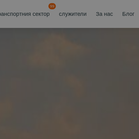
99
ранспортния сектор
служители
За нас
Блог