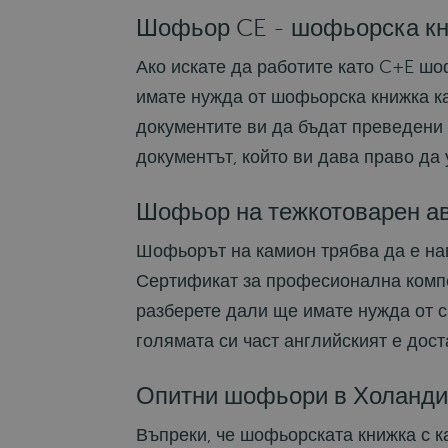
Шофьор CE - шофьорска к
Ако искате да работите като C+E шо
имате нужда от шофьорска книжка ка
документите ви да бъдат преведени 
документът, който ви дава право да
Шофьор на тежкотоварен а
Шофьорът на камион трябва да е нав
Сертификат за професионална компе
разберете дали ще имате нужда от с
голямата си част английският е дос
Опитни шофьори в Холанди
Въпреки, че шофьорската книжка с к