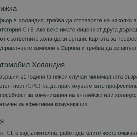
нижка
фьор в Холандия, трябва да отговаряте на няколко в
тегория C+E. Ако вече имате лиценз от друга държа
от съответните холандски органи. Картата за проф
 управлявате камиони в Европа и трябва да се актуа
втомобил Холандия
ършил 21 години (в някои случаи минималната възра
тентност (CPC), за да практикувате като професион
пособност за комуникация на английски или холандс
татъчен за ефективна комуникация.
я
ат. CE е задължителна, работодателите често очаква