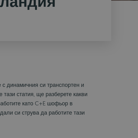
оландия
 с динамичния си транспортен и
е тази статия, ще разберете какви
 работите като C+E шофьор в
дали си струва да работите тази