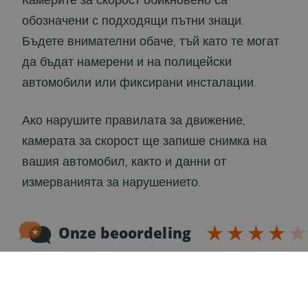
Камерите за скорост обикновено са
обозначени с подходящи пътни знаци.
Бъдете внимателни обаче, тъй като те могат
да бъдат намерени и на полицейски
автомобили или фиксирани инсталации.
Ако нарушите правилата за движение,
камерата за скорост ще запише снимка на
вашия автомобил, както и данни от
измерванията за нарушението.
Глоби за превишена скорост - колко
трябва да платите
Цената на глобите за превишена скорост в
Холандия зависи от тежестта на