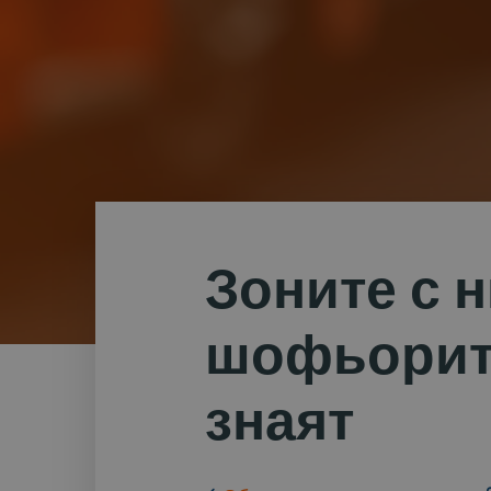
Зоните с 
шофьорите
знаят