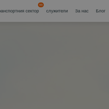
99
ранспортния сектор
служители
За нас
Блог