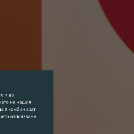
е и да
нето на нашия
 да я комбинират
ашето използване