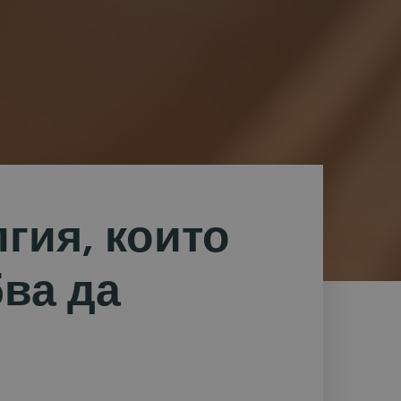
гия, които
ва да