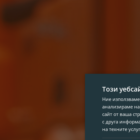
Този уебса
Ние използваме
анализираме на
сайт от ваша ст
с друга информа
на техните услу