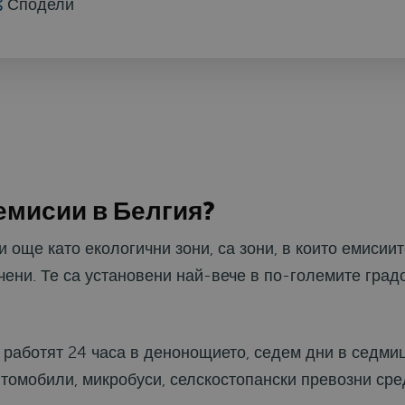
Сподели
 емисии в Белгия?
и още като екологични зони, са зони, в които емисии
чени. Те са установени най-вече в по-големите град
, работят 24 часа в денонощието, седем дни в седми
томобили, микробуси, селскостопански превозни сред