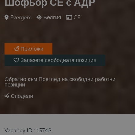
Шофьор СЕ с АДР
Evergem
Белгия
CE
Приложи
Запазете свободната позиция
Обратно към Преглед на свободни работни
позиции
Сподели
Vacancy ID : 13748