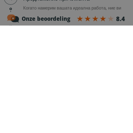
Когато намерим вашата идеална работа, ние ви
представяме на клиента.
5
Вашият първи ден с 24/7 drive
Има ли съвпадение между вас и клиента? Тогава
ние ще гарантираме, че можете да дойдете
възможно най-бързо, за да започнете първия си
ден на новата си работа!
Имате ли някакви
въпроси?