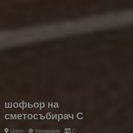
шофьор на
сметосъбирач С
Uden
Холандия
C