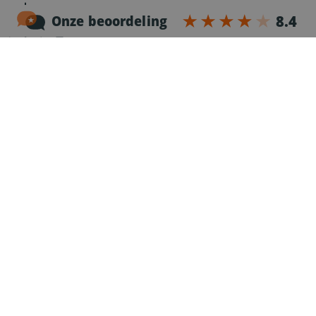
3
Проверка на препоръка
Нашият специалист по подбор на персонал ще
провери препоръките ви в предишна компания,
за да научи какъв шофьор и служител сте били.
Това е важно за нас!
4
Предложение при клиента
Когато намерим вашата идеална работа, ние ви
представяме на клиента.
5
Вашият първи ден с 24/7 drive
Има ли съвпадение между вас и клиента? Тогава
ние ще гарантираме, че можете да дойдете
възможно най-бързо, за да започнете първия си