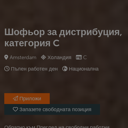
Шофьор за дистрибуция,
категория C
Amsterdam
Холандия
C
Пълен работен ден
Национална
Приложи
Запазете свободната позиция
Обратно към Преглед на свободни работни