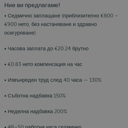
Ние ви предлагаме!
• Седмично заплащане (приблизително €800 –
€900 нето, без настаняване и здравно
осигуряване)
• Часова заплата до €20.24 брутно
• €0.83 нето компенсация на час
• Извънреден труд след 40 часа — 130%
• Съботна надбавка 150%
• Неделна надбавка 200%
• 48–50 работни часа седмично