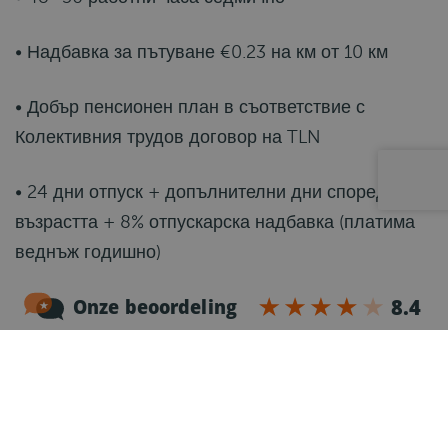
• Надбавка за пътуване €0.23 на км от 10 км
• Добър пенсионен план в съответствие с
Колективния трудов договор на TLN
• 24 дни отпуск + допълнителни дни според
възрастта + 8% отпускарска надбавка (платима
веднъж годишно)
• Нидерландски договор
• Настаняване осигурено (самостоятелна стая)
• Добре поддържан и модерен камион