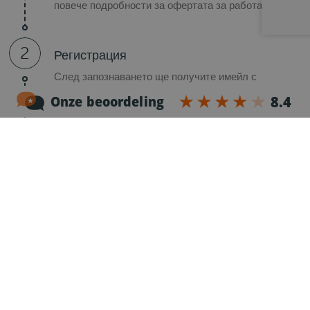
повече подробности за офертата за работа.
2
Регистрация
След запознаването ще получите имейл с
регистрационна форма, за да завършите
официално кандидатстването.
3
Проверка на препоръка
Нашият специалист по подбор на персонал ще
провери препоръките ви в предишна компания,
за да научи какъв шофьор и служител сте били.
Това е важно за нас!
4
Предложение при клиента
Когато намерим вашата идеална работа, ние ви