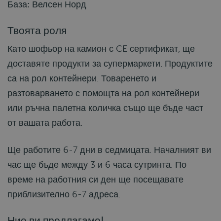
База: Велсен Норд
Твоята роля
Като шофьор на камион с CE сертификат, ще
доставяте продукти за супермаркети. Продуктите
са на рол контейнери. Товаренето и
разтоварването с помощта на рол контейнери
или ръчна палетна количка също ще бъде част
от вашата работа.
Ще работите 6-7 дни в седмицата. Началният ви
час ще бъде между 3 и 6 часа сутринта. По
време на работния си ден ще посещавате
приблизително 6-7 адреса.
Ние ви предлагаме!