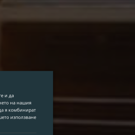
е и да
нето на нашия
 да я комбинират
ашето използване