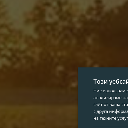
Този уебса
Ние използваме
анализираме на
сайт от ваша ст
с друга информа
на техните услу