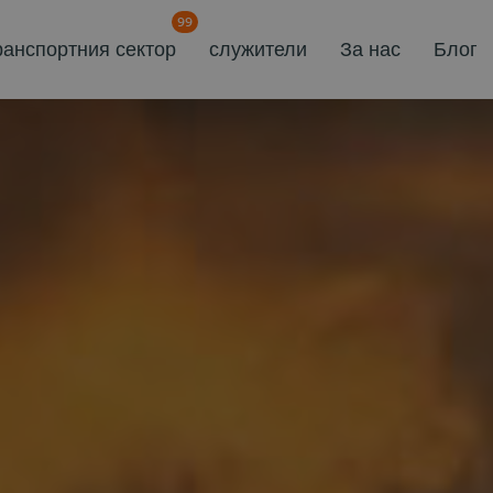
99
ранспортния сектор
служители
За нас
Блог