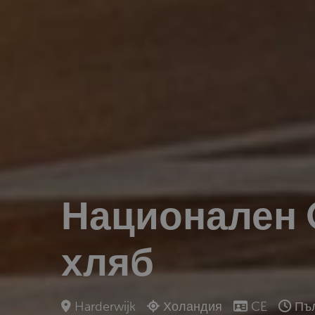
Национален 
хляб
Harderwijk
Холандия
CE
Пъл