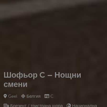
Шофьор C – Нощни
смени
Geel
Белгия
C
Брезент / тристрана щора
Национална