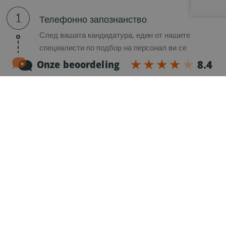
1
Телефонно запознанство
След вашата кандидатура, един от нашите
специалисти по подбор на персонал ви се
обажда, за да ви опознае по-добре и да научите
повече подробности за офертата за работа.
2
Регистрация
След запознаването ще получите имейл с
регистрационна форма, за да завършите
официално кандидатстването.
3
Проверка на препоръка
Нашият специалист по подбор на персонал ще
провери препоръките ви в предишна компания,